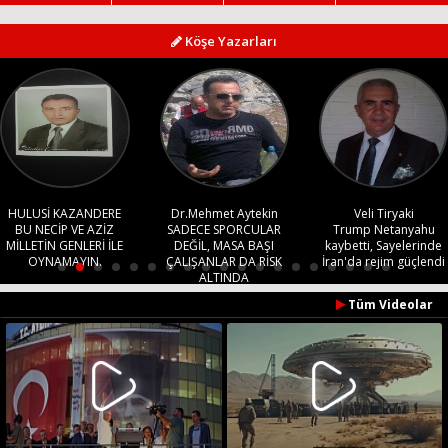
Köşe Yazarları
Dr.Mehmet Aytekin
Veli Tiryaki
Basında Bugün
SADECE SPORCULAR
Trump Netanyahu
Adli tatil ayarlı butlan
DEĞİL, MASA BAŞI
kaybetti, Sayelerinde
oyunları
ÇALIŞANLAR DA RİSK
İran'da rejim güçlendi
ALTINDA
Tüm Videolar