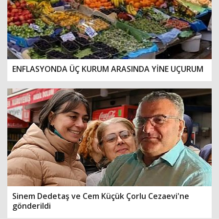
ENFLASYONDA ÜÇ KURUM ARASINDA YİNE UÇURUM
Sinem Dedetaş ve Cem Küçük Çorlu Cezaevi'ne
gönderildi