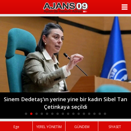
ANASAYFA
KATEGORİLER
YAZARLAR
ANKETLER
FOTO GALERİ
VİDEO GALERİ
KÜNYE
Bahçeli Öcalana Umut Hakkı ile Özgürlük İstedi
İLETİŞİM
Ege
YEREL YÖNETİM
GÜNDEM
SİYASET